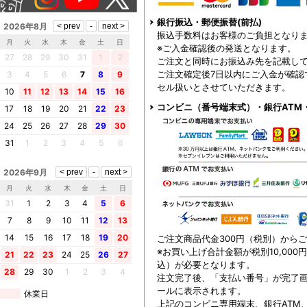
銀行振込・郵便振替(前払)
2026年8月
振込手数料はお客様のご負担となり
月
火
水
木
金
土
日
※ご入金確認後の発送となります。
27
28
29
30
31
1
2
ご注文と同時にお振込み先を記載し
ご注文確定後7日以内にご入金が確認
3
4
5
6
7
8
9
セル扱いとさせていただきます。
10
11
12
13
14
15
16
コンビニ（番号端末式）・銀行ATM
17
18
19
20
21
22
23
24
25
26
27
28
29
30
31
1
2
3
4
5
6
2026年9月
月
火
水
木
金
土
日
31
1
2
3
4
5
6
7
8
9
10
11
12
13
14
15
16
17
18
19
20
ご注文商品代金300円（税別）から
※お買い上げ合計金額が税別10,000
21
22
23
24
25
26
27
込）が必要となります。
28
29
30
1
2
3
4
注文完了後、「支払い番号」が完了
ールに表示されます。
休業日
上記のコンビニ専用端末、銀行ATM