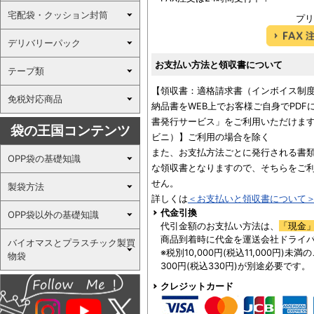
宅配袋・クッション封筒
プリ
デリバリーパック
お支払い方法と領収書について
テープ類
【領収書：適格請求書（インボイス制
免税対応商品
納品書をWEB上でお客様ご自身でPD
書発行サービス」をご利用いただけます
袋の王国コンテンツ
ビニ）】ご利用の場合を除く
また、お支払方法ごとに発行される書
OPP袋の基礎知識
な領収書となりますので、そちらをご
せん。
製袋方法
詳しくは
＜お支払いと領収書について
代金引換
OPP袋以外の基礎知識
代引金額のお支払い方法は、
「現金
商品到着時に代金を運送会社ドライ
バイオマスとプラスチック製買
※税別10,000円(税込11,000円)
物袋
300円(税込330円)が別途必要です。
クレジットカード