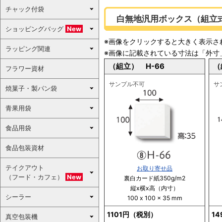
チャック付袋
白無地汎用ボックス（組立
ショッピングバッグ
New
※画像をクリックすると大きく表示さ
ラッピング関連
※画像に記載されている寸法は「外寸
（組立） H-66
（
フラワー資材
サンプル不可
サ
焼菓子・製パン袋
青果用袋
食品用袋
食品包装資材
テイクアウト
お取り寄せ品
（フード・カフェ）
New
裏白カード紙350g/m2
縦x横x高（内寸）
シーラー
100 x 100 x 35 mm
1101円（税別）
1
真空包装機