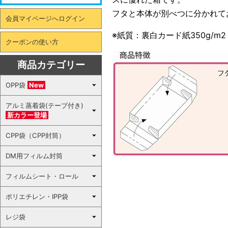
フタと本体が別べつに分かれて
会員マイページへログイン
※紙質：裏白カード紙350g/m2
クーポンの使い方
商品カテゴリー
OPP袋
New
アルミ蒸着袋(テープ付き)
新カラー登場
CPP袋（CPP封筒）
DM用フィルム封筒
フィルムシート・ロール
ポリエチレン・IPP袋
レジ袋