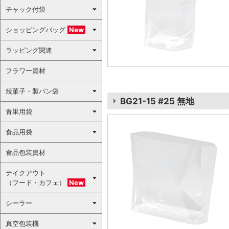
チャック付袋
ショッピングバッグ
New
ラッピング関連
フラワー資材
焼菓子・製パン袋
BG21-15 #25 無地
青果用袋
食品用袋
食品包装資材
テイクアウト
（フード・カフェ）
New
シーラー
真空包装機