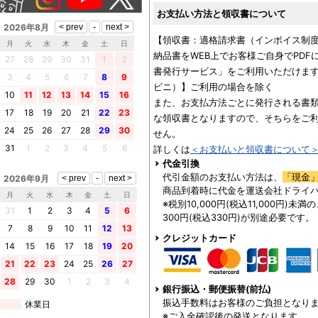
お支払い方法と領収書について
2026年8月
【領収書：適格請求書（インボイス制
月
火
水
木
金
土
日
納品書をWEB上でお客様ご自身でPD
27
28
29
30
31
1
2
書発行サービス」をご利用いただけます
3
4
5
6
7
8
9
ビニ）】ご利用の場合を除く
10
11
12
13
14
15
16
また、お支払方法ごとに発行される書
17
18
19
20
21
22
23
な領収書となりますので、そちらをご
24
25
26
27
28
29
30
せん。
31
1
2
3
4
5
6
詳しくは
＜お支払いと領収書について
代金引換
代引金額のお支払い方法は、
「現金
2026年9月
商品到着時に代金を運送会社ドライ
月
火
水
木
金
土
日
※税別10,000円(税込11,000円)
31
1
2
3
4
5
6
300円(税込330円)が別途必要です。
7
8
9
10
11
12
13
クレジットカード
14
15
16
17
18
19
20
21
22
23
24
25
26
27
28
29
30
1
2
3
4
銀行振込・郵便振替(前払)
振込手数料はお客様のご負担となり
休業日
※ご入金確認後の発送となります。