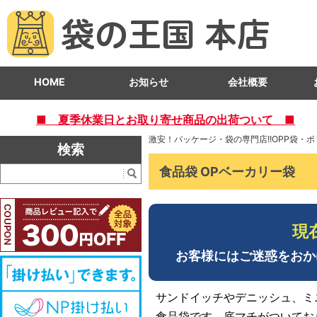
HOME
お知らせ
会社概要
■ 夏季休業日とお取り寄せ商品の出荷ついて ■
激安！パッケージ・袋の専門店!!OPP袋・
検索
食品袋 OPベーカリー袋
現
お客様にはご迷惑をおか
サンドイッチやデニッシュ、ミ
食品袋です。底マチがついてお