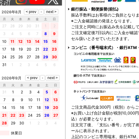
銀行振込・郵便振替(前払)
2026年8月
振込手数料はお客様のご負担となり
月
火
水
木
金
土
日
※ご入金確認後の発送となります。
27
28
29
30
31
1
2
ご注文と同時にお振込み先を記載し
ご注文確定後7日以内にご入金が確認
3
4
5
6
7
8
9
セル扱いとさせていただきます。
10
11
12
13
14
15
16
コンビニ（番号端末式）・銀行ATM
17
18
19
20
21
22
23
24
25
26
27
28
29
30
31
1
2
3
4
5
6
2026年9月
月
火
水
木
金
土
日
31
1
2
3
4
5
6
7
8
9
10
11
12
13
ご注文商品代金300円（税別）から
14
15
16
17
18
19
20
※お買い上げ合計金額が税別10,000
21
22
23
24
25
26
27
込）が必要となります。
28
29
30
1
2
3
4
注文完了後、「支払い番号」が完了
ールに表示されます。
休業日
上記のコンビニ専用端末、銀行ATM