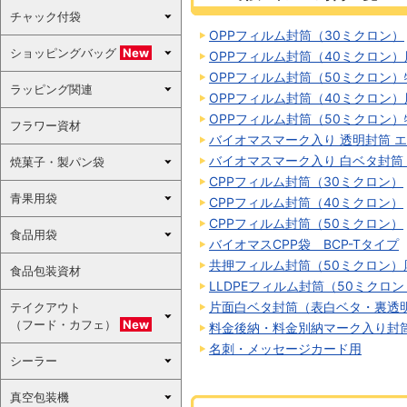
チャック付袋
OPPフィルム封筒（30ミクロン）
ショッピングバッグ
New
OPPフィルム封筒（40ミクロン）
OPPフィルム封筒（50ミクロン）
ラッピング関連
OPPフィルム封筒（40ミクロン
OPPフィルム封筒（50ミクロン
フラワー資材
バイオマスマーク入り 透明封筒 
バイオマスマーク入り 白ベタ封筒
焼菓子・製パン袋
CPPフィルム封筒（30ミクロン）
青果用袋
CPPフィルム封筒（40ミクロン）
CPPフィルム封筒（50ミクロン）
食品用袋
バイオマスCPP袋 BCP-Tタイプ
共押フィルム封筒（50ミクロン）
食品包装資材
LLDPEフィルム封筒（50ミクロ
片面白ベタ封筒（表白ベタ・裏透
テイクアウト
（フード・カフェ）
New
料金後納・料金別納マーク入り封
名刺・メッセージカード用
シーラー
真空包装機