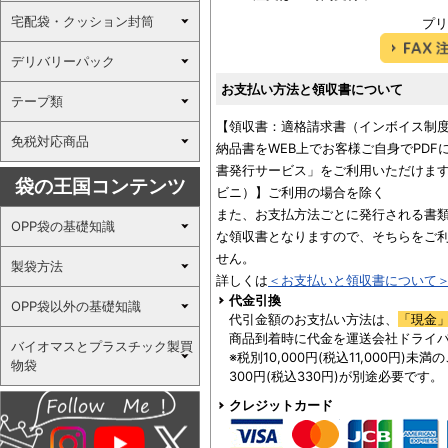
宅配袋・クッション封筒
プリ
デリバリーパック
お支払い方法と領収書について
テープ類
【領収書：適格請求書（インボイス制
免税対応商品
納品書をWEB上でお客様ご自身でPD
書発行サービス」をご利用いただけます
袋の王国コンテンツ
ビニ）】ご利用の場合を除く
また、お支払方法ごとに発行される書
OPP袋の基礎知識
な領収書となりますので、そちらをご
せん。
製袋方法
詳しくは
＜お支払いと領収書について
代金引換
OPP袋以外の基礎知識
代引金額のお支払い方法は、
「現金
商品到着時に代金を運送会社ドライ
バイオマスとプラスチック製買
※税別10,000円(税込11,000円)
物袋
300円(税込330円)が別途必要です。
クレジットカード