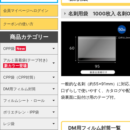
会員マイページへログイン
名刺用袋 1000枚入 名刺O
クーポンの使い方
商品カテゴリー
OPP袋
New
アルミ蒸着袋(テープ付き)
新カラー登場
CPP袋（CPP封筒）
一般的な名刺（約55×91mm）に対応
DM用フィルム封筒
口ずらしで使いやすく、カタログや配
袋裏面に貼付け用のテープ付。
フィルムシート・ロール
ポリエチレン・IPP袋
レジ袋
DM用フィルム封筒一覧