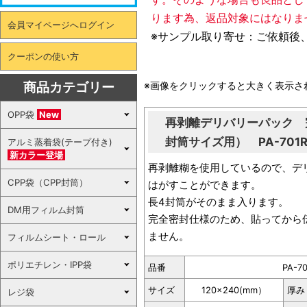
ります為、返品対象にはなりま
会員マイページへログイン
※サンプル取り寄せ：ご依頼後
クーポンの使い方
商品カテゴリー
※画像をクリックすると大きく表示さ
OPP袋
New
再剥離デリバリーパック 
封筒サイズ用） PA-701R
アルミ蒸着袋(テープ付き)
新カラー登場
再剥離糊を使用しているので、デ
CPP袋（CPP封筒）
はがすことができます。
長4封筒がそのまま入ります。
DM用フィルム封筒
完全密封仕様のため、貼ってから
ません。
フィルムシート・ロール
ポリエチレン・IPP袋
品番
PA-7
サイズ
120×240(mm）
厚み
レジ袋