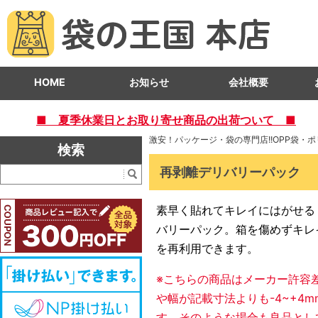
HOME
お知らせ
会社概要
■ 夏季休業日とお取り寄せ商品の出荷ついて ■
激安！パッケージ・袋の専門店!!OPP袋・
検索
再剥離デリバリーパック
素早く貼れてキレイにはがせる
バリーパック。箱を傷めずキレ
を再利用できます。
※こちらの商品はメーカー許容差
や幅が記載寸法よりも-4~+4
す。そのような場合も良品とし