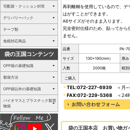
宅配袋・クッション封筒
再剥離糊を使用しているので、デ
はがすことができます。
デリバリーパック
A6サイズがそのまま入ります。
完全密封仕様のため、貼ってから
テープ類
ません。
免税対応商品
品番
PA-7
袋の王国コンテンツ
サイズ
130×190(mm）
厚み
OPP袋の基礎知識
入数
2000枚
税別
製袋方法
ご購入
TEL:072-227-6939
＜月~金
OPP袋以外の基礎知識
FAX:072-229-5368
＜24
バイオマスとプラスチック製買
物袋
袋の王国本店 お買い物ガ