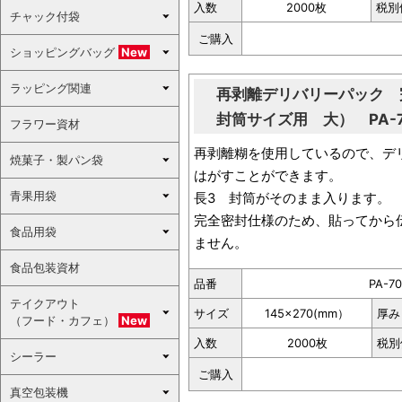
入数
2000枚
税別
チャック付袋
ご購入
ショッピングバッグ
New
ラッピング関連
再剥離デリバリーパック 
封筒サイズ用 大） PA-70
フラワー資材
再剥離糊を使用しているので、デ
焼菓子・製パン袋
はがすことができます。
青果用袋
長3 封筒がそのまま入ります。
完全密封仕様のため、貼ってから
食品用袋
ません。
食品包装資材
品番
PA-7
テイクアウト
サイズ
145×270(mm）
厚み
（フード・カフェ）
New
入数
2000枚
税別
シーラー
ご購入
真空包装機