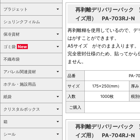
プラジェット
再剥離デリバリーパック 
イズ用） PA-703RJ-N
シュリンクフィルム
再剥離糊を使用しているので、デ
保冷資材
はがすことができます。
A5サイズ がそのまま入ります。
ゴミ袋
New
完全密封仕様のため、貼ってから
不織布袋
ません。
アパレル関連資材
品番
PA-7
ホテル・施設用品
サイズ
175×250(mm）
厚み
入数
1000枚
税別
紙袋
ご購入
クリスタルボックス
箱
再剥離デリバリーパック 
シール
イズ用） PA-704RJ-N