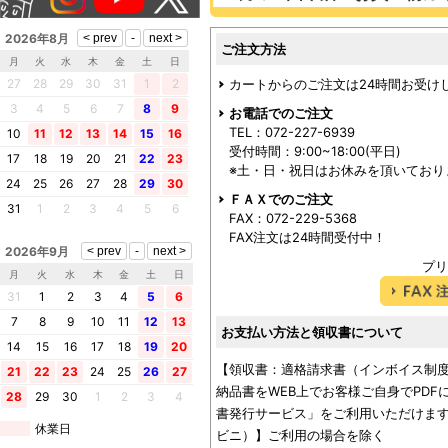
2026年8月
ご注文方法
月
火
水
木
金
土
日
27
28
29
30
31
1
2
カートからのご注文は24時間お受け
3
4
5
6
7
8
9
お電話でのご注文
TEL：072-227-6939
10
11
12
13
14
15
16
受付時間：9:00~18:00(平日)
17
18
19
20
21
22
23
※土・日・祝日はお休みを頂いており
24
25
26
27
28
29
30
ＦＡＸでのご注文
31
1
2
3
4
5
6
FAX：072-229-5368
FAX注文は24時間受付中！
2026年9月
プリ
月
火
水
木
金
土
日
31
1
2
3
4
5
6
7
8
9
10
11
12
13
お支払い方法と領収書について
14
15
16
17
18
19
20
【領収書：適格請求書（インボイス制
21
22
23
24
25
26
27
納品書をWEB上でお客様ご自身でPD
28
29
30
1
2
3
4
書発行サービス」をご利用いただけます
休業日
ビニ）】ご利用の場合を除く