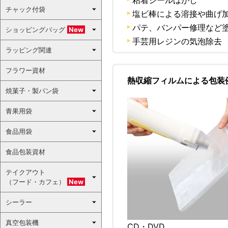
粘着シールはがし
チャック付袋
塩ビ棒による溶接や曲げ
パテ、バンパー修理など
ショッピングバッグ
New
手芸用レジンの気泡除去
ラッピング関連
フラワー資材
熱収縮フィルムによる包装
焼菓子・製パン袋
青果用袋
食品用袋
食品包装資材
テイクアウト
（フード・カフェ）
New
シーラー
真空包装機
CD・DVD