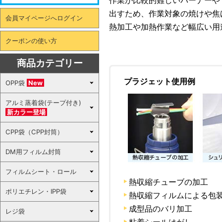
作業が比較的難しいバーナーや
出すため、作業対象の焼けや焦
会員マイページへログイン
熱加工や加熱作業など幅広い用
クーポンの使い方
商品カテゴリー
プラジェット使用例
OPP袋
New
アルミ蒸着袋(テープ付き)
新カラー登場
CPP袋（CPP封筒）
DM用フィルム封筒
フィルムシート・ロール
熱収縮チューブの加工
ポリエチレン・IPP袋
熱収縮フィルムによる包
成型品のバリ加工
レジ袋