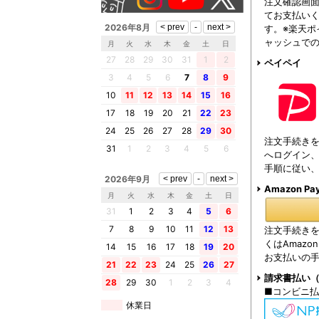
注文確認画面
てお支払い
2026年8月
す。※楽天
ャッシュで
月
火
水
木
金
土
日
27
28
29
30
31
1
2
ペイペイ
3
4
5
6
7
8
9
10
11
12
13
14
15
16
17
18
19
20
21
22
23
24
25
26
27
28
29
30
注文手続きを
31
1
2
3
4
5
6
へログイン、
手順に従い
2026年9月
Amazon Pa
月
火
水
木
金
土
日
31
1
2
3
4
5
6
7
8
9
10
11
12
13
注文手続きを
くはAmaz
14
15
16
17
18
19
20
お支払いの
21
22
23
24
25
26
27
請求書払い
28
29
30
1
2
3
4
■コンビニ
休業日