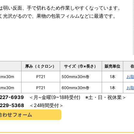
は弱い反面、手で切れるため作業しやすくなっています。
く光沢がるので、果物の包装フィルムなどに最適です。
名
厚み（ミクロン）
サイズ（巾×長さ）
販売単位
mx30m
PT21
500mmx30m巻
1本
お
mx30m
PT21
600mmx30m巻
1本
お
-227-6939
＜月~金曜(9~18時受付) ※土・日・祝休業＞
-229-5368
＜24時間受付＞