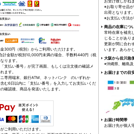
お受け致しかね
※お取り寄せ品
出荷となります
※お支払い方法
商品の在庫につ
常時在庫を補充
じることがあり
更新が間に合わ
金300円（税別）からご利用いただけます。
います。あらか
合計金額が税別10,000円未満の場合、手数料440円（税
大阪から佐川急
となります。
※沖縄県、離島
、「支払い番号」が完了画面、もしくは注文後の確認メ
されます。
お届けまでの目
ニ専用端末、銀行ATM、ネットバンク のいずれか
を含む6日以内に「支払い番号」を入力してお支払いくだ
金の確認後、商品を発送いたします。
お届け時間帯
お届け先が個人
トがご利用いただけます。