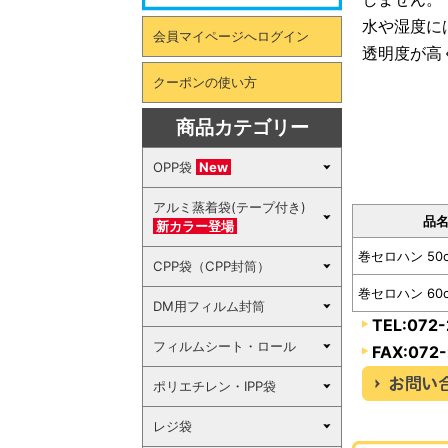
水や湿度に
会員マイページへログイン
透明度が高
クーポンの使い方
商品カテゴリー
OPP袋
New
アルミ蒸着袋(テープ付き)
品
新カラー登場
巻セロハン 50c
CPP袋（CPP封筒）
巻セロハン 60c
DM用フィルム封筒
TEL:072
フィルムシート・ロール
FAX:072
ポリエチレン・IPP袋
レジ袋