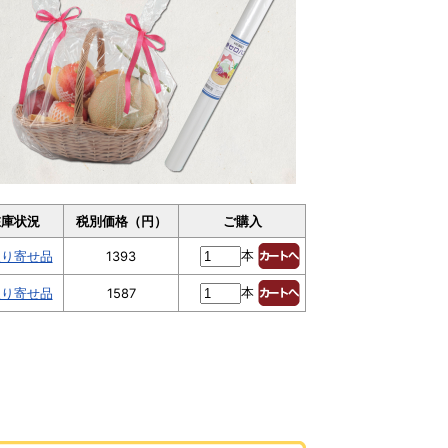
在庫状況
税別価格（円）
ご購入
本
取り寄せ品
1393
本
取り寄せ品
1587