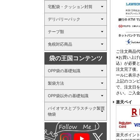
宅配袋・クッション封筒
デリバリーパック
テープ類
免税対応商品
ご注文商品代
袋の王国コンテンツ
※お買い上げ
込）が必要
注文完了後
OPP袋の基礎知識
ールに表示
上記のコンビ
製袋方法
で、注文日
さい。ご入
OPP袋以外の基礎知識
楽天ペイ
バイオマスとプラスチック製買
物袋
楽天ポイン