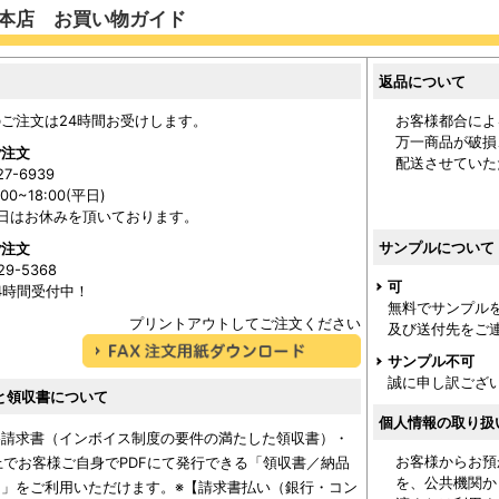
本店 お買い物ガイド
返品について
ご注文は24時間お受けします。
お客様都合によ
万一商品が破損
ご注文
配送させていた
27-6939
0~18:00(平日)
日はお休みを頂いております。
サンプルについて
ご注文
29-5368
可
24時間受付中！
無料でサンプル
プリントアウトしてご注文ください
及び送付先をご
サンプル不可
誠に申し訳ござ
と領収書について
個人情報の取り扱
格請求書（インボイス制度の要件の満たした領収書）・
お客様からお預
上でお客様ご自身でPDFにて発行できる「領収書／納品
を、公共機関か
」をご利用いただけます。※【請求書払い（銀行・コン