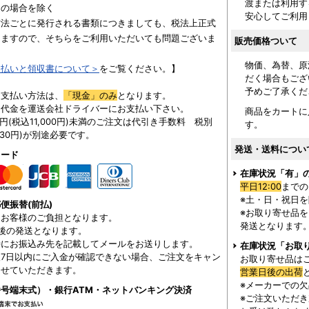
渡または利用す
用の場合を除く
安心してご利用
方法ごとに発行される書類につきましても、税法上正式
りますので、そちらをご利用いただいても問題ございま
販売価格ついて
物価、為替、原
支払いと領収書について＞
をご覧ください。】
だく場合もござ
予めご了承くだ
お支払い方法は、
「現金」のみ
となります。
に代金を運送会社ドライバーにお支払い下さい。
商品をカートに
00円(税込11,000円)未満のご注文は代引き手数料 税別
す。
330円)が別途必要です。
発送・送料につい
カード
在庫状況「有」
平日12:00
までの
※土・日・祝日
便振替(前払)
※お取り寄せ品
はお客様のご負担となります。
発送となります
後の発送となります。
時にお振込み先を記載してメールをお送りします。
在庫状況「お取
7日以内にご入金が確認できない場合、ご注文をキャン
お取り寄せ品は
させていただきます。
営業日後の出荷
※メーカーでの
号端末式）・銀行ATM・ネットバンキング決済
※ご注文いただ