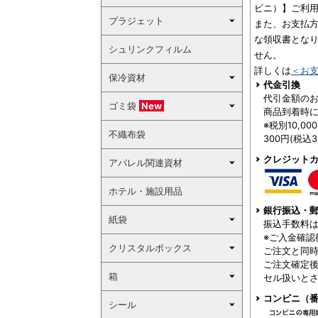
ビニ）】ご利
プラジェット
また、お支払
な領収書とな
シュリンクフィルム
せん。
詳しくは
＜お
保冷資材
代金引換
代引金額の
ゴミ袋
New
商品到着時
※税別10,0
不織布袋
300円(税込
クレジット
アパレル関連資材
ホテル・施設用品
銀行振込・郵
紙袋
振込手数料
※ご入金確認
クリスタルボックス
ご注文と同
ご注文確定後
箱
セル扱いと
コンビニ（番
シール