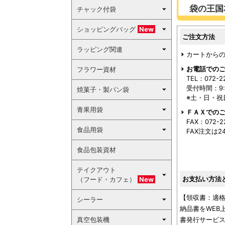
袋の王国
チャック付袋
ショッピングバッグ
New
ご注文方法
ラッピング関連
カートからの
お電話での
フラワー資材
TEL：072-2
受付時間：9:0
焼菓子・製パン袋
※土・日・祝
青果用袋
ＦＡＸでの
FAX：072-2
食品用袋
FAX注文は
食品包装資材
テイクアウト
お支払い方法
（フード・カフェ）
New
【領収書：適
シーラー
納品書をWEB
真空包装機
書発行サービス