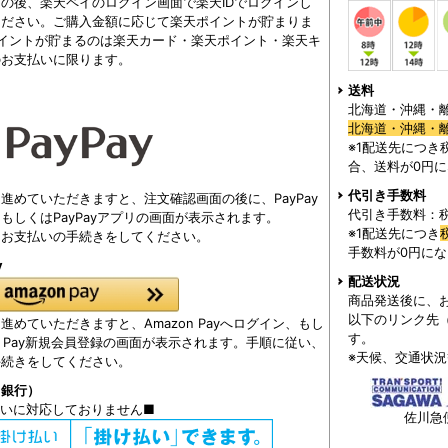
の後、楽天ペイのログイン画面で楽天IDでログインし
ください。ご購入金額に応じて楽天ポイントが貯まりま
ポイントが貯まるのは楽天カード・楽天ポイント・楽天キ
のお支払いに限ります。
送料
北海道・沖縄・離
北海道・沖縄・離島
※1配送先につき税
合、送料が0円
代引き手数料
進めていただきますと、注文確認画面の後に、PayPay
代引き手数料：税
もしくはPayPayアプリの画面が表示されます。
※1配送先につき
、お支払いの手続きをしてください。
手数料が0円に
y
配送状況
商品発送後に、
以下のリンク先
進めていただきますと、Amazon Payへログイン、もし
す。
on Pay新規会員登録の画面が表示されます。手順に従い、
※天候、交通状
手続きをしてください。
（銀行）
払いに対応しておりません■
佐川急