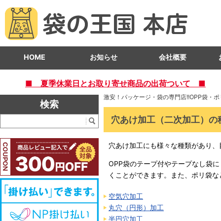
HOME
お知らせ
会社概要
■ 夏季休業日とお取り寄せ商品の出荷ついて ■
激安！パッケージ・袋の専門店!!OPP袋・
検索
穴あけ加工（二次加工）の
穴あけ加工にも様々な種類があり、
OPP袋のテープ付やテープなし袋
くことができます。また、ポリ袋な
空気穴加工
丸穴（円形）加工
半円穴加工