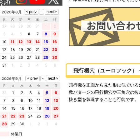
2026年8月
月
火
水
木
金
土
日
27
28
29
30
31
1
2
3
4
5
6
7
8
9
10
11
12
13
14
15
16
17
18
19
20
21
22
23
24
25
26
27
28
29
30
31
1
2
3
4
5
6
飛行機穴（ユーロフック）
2026年9月
飛行機を正面から見た形に似ている
月
火
水
木
金
土
日
数パターンの飛行機穴や三角穴の抜
31
1
2
3
4
5
6
抜き型を製造することも可能です。
7
8
9
10
11
12
13
14
15
16
17
18
19
20
21
22
23
24
25
26
27
28
29
30
1
2
3
4
休業日