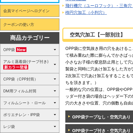
飛行機穴（ユーロフック）・三角穴
会員マイページへログイン
楕円穴加工（小判穴）
クーポンの使い方
空気穴加工【一部別注】
商品カテゴリー
OPP袋に空気抜き用の穴をあける
OPP袋
New
て積み重ねた際に膨らんでかさばっ
アルミ蒸着袋(テープ付き)
小さなお子様の窒息防止用として穴
新カラー登場
製袋と同時に穴あけ加工をした方が
2次加工で穴あけ加工をすることも
CPP袋（CPP封筒）
ちを頂きます。）
一般的な穴の位置は、OPP袋やOP
DM用フィルム封筒
ッダー付き袋の場合はヘッダー下の
フィルムシート・ロール
穴の大きさや位置、穴の個数も自由
ポリエチレン・IPP袋
OPP袋テープなし・空気穴あり
レジ袋
OPP袋テープ付き・空気穴あり