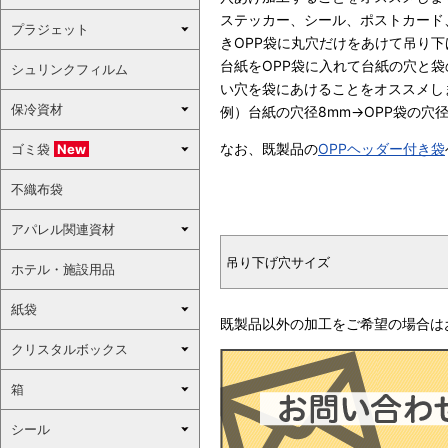
ステッカー、シール、ポストカード
プラジェット
きOPP袋に丸穴だけをあけて吊り
台紙をOPP袋に入れて台紙の穴と
シュリンクフィルム
い穴を袋にあけることをオススメし
保冷資材
例）台紙の穴径8mm→OPP袋の穴径
なお、既製品の
OPPヘッダー付き袋
ゴミ袋
New
不織布袋
アパレル関連資材
吊り下げ穴サイズ
ホテル・施設用品
紙袋
既製品以外の加工をご希望の場合は
クリスタルボックス
箱
シール