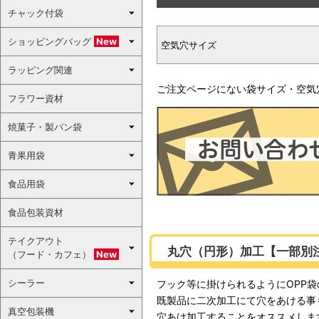
チャック付袋
ショッピングバッグ
New
空気穴サイズ
ラッピング関連
ご注文ページにない袋サイズ・空気
フラワー資材
焼菓子・製パン袋
青果用袋
食品用袋
食品包装資材
テイクアウト
丸穴（円形）加工【一部別
（フード・カフェ）
New
シーラー
フック等に掛けられるようにOPP
既製品に二次加工にて穴をあける事
真空包装機
穴あけ加工することをオススメしま