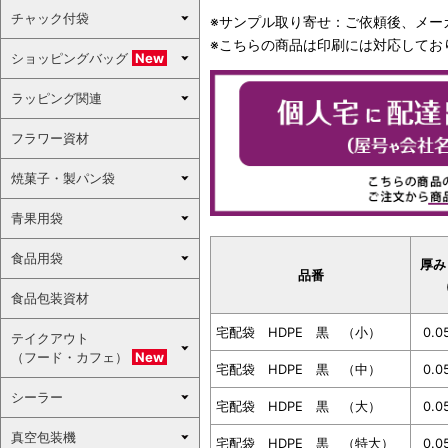
チャック付袋
※サンプル取り寄せ：ご依頼後、メー
※こちらの商品は印刷には対応してお
ショッピングバッグ
New
ラッピング関連
フラワー資材
焼菓子・製パン袋
青果用袋
食品用袋
厚み
品番
食品包装資材
宅配袋 HDPE 黒 （小）
0.0
テイクアウト
（フード・カフェ）
New
宅配袋 HDPE 黒 （中）
0.0
シーラー
宅配袋 HDPE 黒 （大）
0.0
真空包装機
宅配袋 HDPE 黒 （特大）
0.