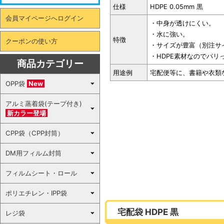
仕様
HDPE 0.05mm 黒
会員マイページへログイン
・中身が透けにくい。
・水に強い。
特徴
クーポンの使い方
・サイズが豊富（別注サ
・HDPE素材なのでパ
商品カテゴリー
用途例
宅配便等に、書籍や衣類
OPP袋
New
アルミ蒸着袋(テープ付き)
新カラー登場
CPP袋（CPP封筒）
DM用フィルム封筒
フィルムシート・ロール
ポリエチレン・IPP袋
宅配袋 HDPE 黒
レジ袋