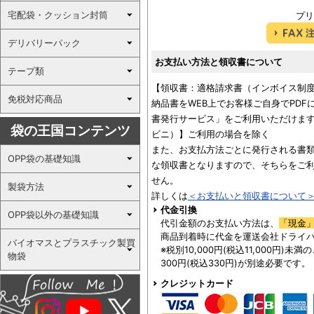
宅配袋・クッション封筒
プリ
デリバリーパック
お支払い方法と領収書について
テープ類
【領収書：適格請求書（インボイス制
免税対応商品
納品書をWEB上でお客様ご自身でPD
書発行サービス」をご利用いただけます
袋の王国コンテンツ
ビニ）】ご利用の場合を除く
また、お支払方法ごとに発行される書
OPP袋の基礎知識
な領収書となりますので、そちらをご
せん。
製袋方法
詳しくは
＜お支払いと領収書について
代金引換
OPP袋以外の基礎知識
代引金額のお支払い方法は、
「現金
商品到着時に代金を運送会社ドライ
バイオマスとプラスチック製買
※税別10,000円(税込11,000円)
物袋
300円(税込330円)が別途必要です。
クレジットカード