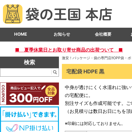
HOME
お知らせ
会社概要
■ 夏季休業日とお取り寄せ商品の出荷ついて ■
激安！パッケージ・袋の専門店!!OPP袋・
検索
宅配袋 HDPE 黒
中身が透けにくく水濡れに強い
の宅配便に。
別注サイズも作成可能です。ご
（お見積りは数日お日にちを頂
※印刷には対応しておりません。