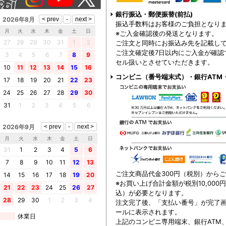
銀行振込・郵便振替(前払)
2026年8月
振込手数料はお客様のご負担となり
月
火
水
木
金
土
日
※ご入金確認後の発送となります。
27
28
29
30
31
1
2
ご注文と同時にお振込み先を記載し
ご注文確定後7日以内にご入金が確認
3
4
5
6
7
8
9
セル扱いとさせていただきます。
10
11
12
13
14
15
16
コンビニ（番号端末式）・銀行ATM
17
18
19
20
21
22
23
24
25
26
27
28
29
30
31
1
2
3
4
5
6
2026年9月
月
火
水
木
金
土
日
31
1
2
3
4
5
6
7
8
9
10
11
12
13
ご注文商品代金300円（税別）から
14
15
16
17
18
19
20
※お買い上げ合計金額が税別10,000
21
22
23
24
25
26
27
込）が必要となります。
28
29
30
1
2
3
4
注文完了後、「支払い番号」が完了
ールに表示されます。
休業日
上記のコンビニ専用端末、銀行ATM