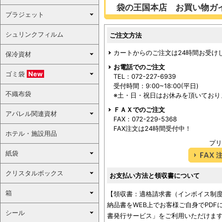
袋の王国本店 お買い物ガ
プラジェット
シュリンクフィルム
ご注文方法
カートからのご注文は24時間お受け
保冷資材
お電話でのご注文
ゴミ袋
New
TEL：072-227-6939
受付時間：9:00~18:00(平日)
不織布袋
※土・日・祝日はお休みを頂いており
ＦＡＸでのご注文
アパレル関連資材
FAX：072-229-5368
FAX注文は24時間受付中！
ホテル・施設用品
プリ
紙袋
クリスタルボックス
お支払い方法と領収書について
箱
【領収書：適格請求書（インボイス制
納品書をWEB上でお客様ご自身でPD
シール
書発行サービス」をご利用いただけます