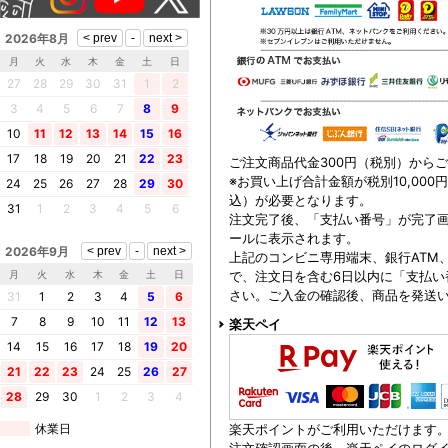
2026年8月
月
火
水
木
金
土
日
27
28
29
30
31
1
2
3
4
5
6
7
8
9
10
11
12
13
14
15
16
17
18
19
20
21
22
23
ご注文商品代金300円（税別）から
※お買い上げ合計金額が税別10,000
24
25
26
27
28
29
30
込）が必要となります。
31
1
2
3
4
5
6
注文完了後、「支払い番号」が完了
ールに表示されます。
2026年9月
上記のコンビニ専用端末、銀行ATM
で、注文日を含む6日以内に「支払い
月
火
水
木
金
土
日
さい。ご入金の確認後、商品を発送
31
1
2
3
4
5
6
7
8
9
10
11
12
13
楽天ペイ
14
15
16
17
18
19
20
21
22
23
24
25
26
27
28
29
30
1
2
3
4
楽天ポイントがご利用いただけます
休業日
注文確認画面の後、楽天ペイのログイ