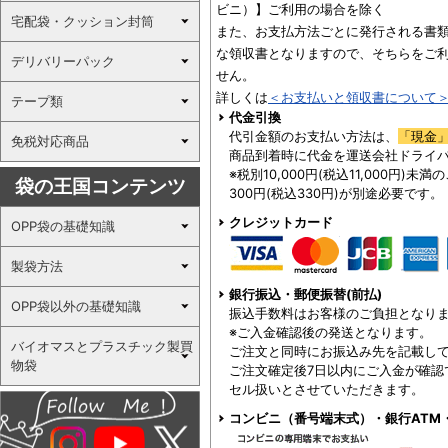
ビニ）】ご利用の場合を除く
宅配袋・クッション封筒
また、お支払方法ごとに発行される書
な領収書となりますので、そちらをご
デリバリーパック
せん。
詳しくは
＜お支払いと領収書について
テープ類
代金引換
代引金額のお支払い方法は、
「現金
免税対応商品
商品到着時に代金を運送会社ドライ
※税別10,000円(税込11,000円)
袋の王国コンテンツ
300円(税込330円)が別途必要です。
クレジットカード
OPP袋の基礎知識
製袋方法
銀行振込・郵便振替(前払)
OPP袋以外の基礎知識
振込手数料はお客様のご負担となり
※ご入金確認後の発送となります。
バイオマスとプラスチック製買
ご注文と同時にお振込み先を記載し
物袋
ご注文確定後7日以内にご入金が確認
セル扱いとさせていただきます。
コンビニ（番号端末式）・銀行ATM