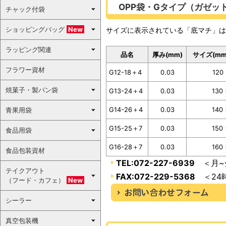
OPP袋・Gタイプ（ガゼッ
チャック付袋
ショッピングバッグ
New
サイズに表示されている「底マチ」は
ラッピング関連
品名
厚み(mm)
サイズ(mm
フラワー資材
G12-18＋4
0.03
120
焼菓子・製パン袋
G13-24＋4
0.03
130
G14-26＋4
0.03
140
青果用袋
G15-25＋7
0.03
150
食品用袋
G16-28＋7
0.03
160
食品包装資材
TEL:072-227-6939
＜月~金
テイクアウト
FAX:072-229-5368
＜24
（フード・カフェ）
New
シーラー
真空包装機