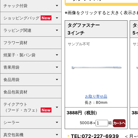
チャック付袋
※画像をクリックすると大きく表示さ
ショッピングバッグ
New
タグファスナー
タ
ラッピング関連
3インチ
5
フラワー資材
サンプル不可
サ
焼菓子・製パン袋
青果用袋
食品用袋
食品包装資材
お取り寄せ品
長さ：80mm
テイクアウト
（フード・カフェ）
New
3888円（税別）
3
シーラー
5000本×
箱
真空包装機
TEL:072-227-6939
＜月~金