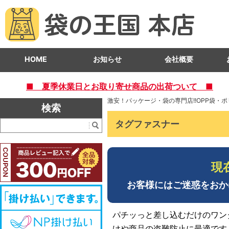
HOME
お知らせ
会社概要
■ 夏季休業日とお取り寄せ商品の出荷ついて ■
激安！パッケージ・袋の専門店!!OPP袋・
検索
タグファスナー
現
お客様にはご迷惑をおか
パチッっと差し込むだけのワン
けや商品の盗難防止に最適です