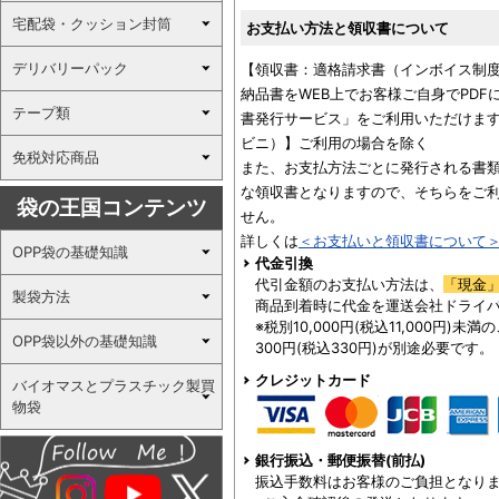
宅配袋・クッション封筒
お支払い方法と領収書について
デリバリーパック
【領収書：適格請求書（インボイス制
納品書をWEB上でお客様ご自身でPD
テープ類
書発行サービス」をご利用いただけます
ビニ）】ご利用の場合を除く
免税対応商品
また、お支払方法ごとに発行される書
な領収書となりますので、そちらをご
袋の王国コンテンツ
せん。
詳しくは
＜お支払いと領収書について
OPP袋の基礎知識
代金引換
代引金額のお支払い方法は、
「現金
製袋方法
商品到着時に代金を運送会社ドライ
※税別10,000円(税込11,000円)
OPP袋以外の基礎知識
300円(税込330円)が別途必要です。
クレジットカード
バイオマスとプラスチック製買
物袋
銀行振込・郵便振替(前払)
振込手数料はお客様のご負担となり