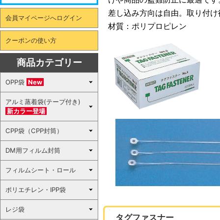
差し込み方向は自由。取り付け
会員マイページへログイン
材質：ポリプロピレン
クーポンの使い方
商品カテゴリー
OPP袋
New
アルミ蒸着袋(テープ付き)
新カラー登場
CPP袋（CPP封筒）
DM用フィルム封筒
フィルムシート・ロール
ポリエチレン・IPP袋
レジ袋
タグファスナー