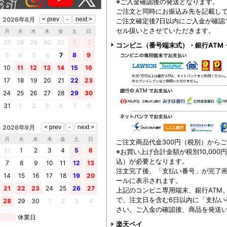
※ご入金確認後の発送となります。
ご注文と同時にお振込み先を記載し
2026年8月
ご注文確定後7日以内にご入金が確認
セル扱いとさせていただきます。
月
火
水
木
金
土
日
27
28
29
30
31
1
2
コンビニ（番号端末式）・銀行ATM
3
4
5
6
7
8
9
10
11
12
13
14
15
16
17
18
19
20
21
22
23
24
25
26
27
28
29
30
31
1
2
3
4
5
6
2026年9月
月
火
水
木
金
土
日
ご注文商品代金300円（税別）から
31
1
2
3
4
5
6
※お買い上げ合計金額が税別10,000
込）が必要となります。
7
8
9
10
11
12
13
注文完了後、「支払い番号」が完了
14
15
16
17
18
19
20
ールに表示されます。
21
22
23
24
25
26
27
上記のコンビニ専用端末、銀行ATM
で、注文日を含む6日以内に「支払い
28
29
30
1
2
3
4
さい。ご入金の確認後、商品を発送
休業日
楽天ペイ