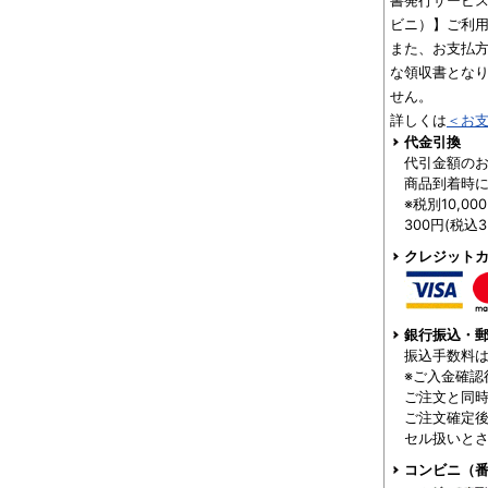
書発行サービス
ビニ）】ご利
また、お支払
な領収書とな
せん。
詳しくは
＜お
代金引換
代引金額の
商品到着時
※税別10,0
300円(税込
クレジット
銀行振込・郵
振込手数料
※ご入金確認
ご注文と同
ご注文確定後
セル扱いと
コンビニ（番