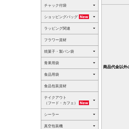
チャック付袋
ショッピングバッグ
New
ラッピング関連
フラワー資材
焼菓子・製パン袋
青果用袋
商品代金以外
食品用袋
食品包装資材
テイクアウト
（フード・カフェ）
New
シーラー
真空包装機