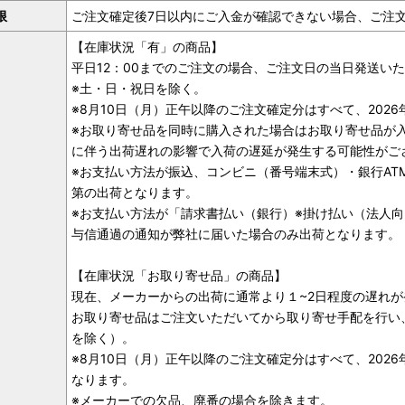
限
ご注文確定後7日以内にご入金が確認できない場合、ご注
【在庫状況「有」の商品】
平日12：00までのご注文の場合、ご注文日の当日発送い
※土・日・祝日を除く。
※8月10日（月）正午以降のご注文確定分はすべて、2026
※お取り寄せ品を同時に購入された場合はお取り寄せ品が
に伴う出荷遅れの影響で入荷の遅延が発生する可能性がご
※お支払い方法が振込、コンビニ（番号端末式）・銀行AT
第の出荷となります。
※お支払い方法が「請求書払い（銀行）※掛け払い（法人向
与信通過の通知が弊社に届いた場合のみ出荷となります。
【在庫状況「お取り寄せ品」の商品】
現在、メーカーからの出荷に通常より１~2日程度の遅れ
お取り寄せ品はご注文いただいてから取り寄せ手配を行い
を除く）。
※8月10日（月）正午以降のご注文確定分はすべて、2026
なります。
※メーカーでの欠品、廃番の場合を除きます。