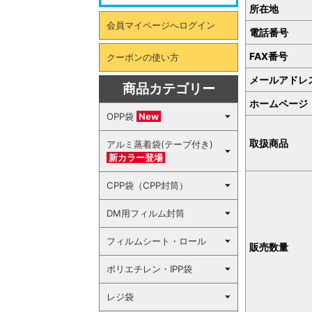
所在地
会員マイページへログイン
電話番号
FAX番号
クーポンの使い方
メールアドレ
商品カテゴリー
ホームページ
OPP袋
New
取扱商品
アルミ蒸着袋(テープ付き)
新カラー登場
CPP袋（CPP封筒）
DM用フィルム封筒
フィルムシート・ロール
販売数量
ポリエチレン・IPP袋
レジ袋