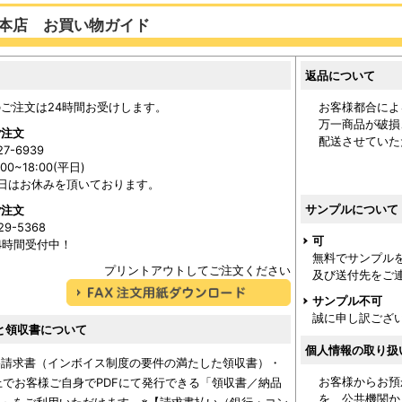
本店 お買い物ガイド
返品について
ご注文は24時間お受けします。
お客様都合によ
万一商品が破損
ご注文
配送させていた
27-6939
0~18:00(平日)
日はお休みを頂いております。
サンプルについて
ご注文
29-5368
可
24時間受付中！
無料でサンプル
プリントアウトしてご注文ください
及び送付先をご
サンプル不可
誠に申し訳ござ
と領収書について
個人情報の取り扱
格請求書（インボイス制度の要件の満たした領収書）・
お客様からお預
上でお客様ご自身でPDFにて発行できる「領収書／納品
を、公共機関か