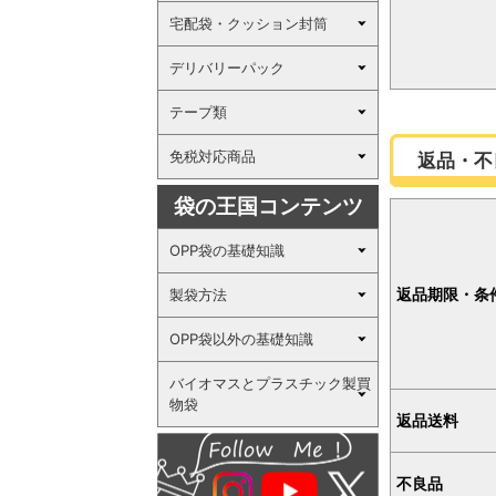
宅配袋・クッション封筒
デリバリーパック
テープ類
免税対応商品
返品・不
袋の王国コンテンツ
OPP袋の基礎知識
返品期限・条
製袋方法
OPP袋以外の基礎知識
バイオマスとプラスチック製買
物袋
返品送料
不良品