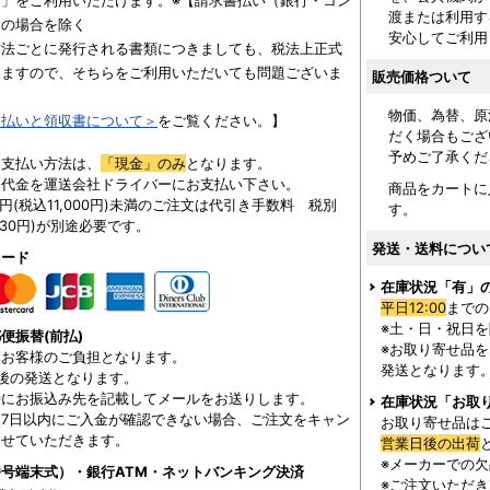
」をご利用いただけます。※【請求書払い（銀行・コン
渡または利用す
用の場合を除く
安心してご利用
方法ごとに発行される書類につきましても、税法上正式
りますので、そちらをご利用いただいても問題ございま
販売価格ついて
物価、為替、原
支払いと領収書について＞
をご覧ください。】
だく場合もござ
予めご了承くだ
お支払い方法は、
「現金」のみ
となります。
に代金を運送会社ドライバーにお支払い下さい。
商品をカートに
00円(税込11,000円)未満のご注文は代引き手数料 税別
す。
330円)が別途必要です。
発送・送料につい
カード
在庫状況「有」
平日12:00
までの
※土・日・祝日
便振替(前払)
※お取り寄せ品
はお客様のご負担となります。
発送となります
後の発送となります。
時にお振込み先を記載してメールをお送りします。
在庫状況「お取
7日以内にご入金が確認できない場合、ご注文をキャン
お取り寄せ品は
させていただきます。
営業日後の出荷
※メーカーでの
号端末式）・銀行ATM・ネットバンキング決済
※ご注文いただ