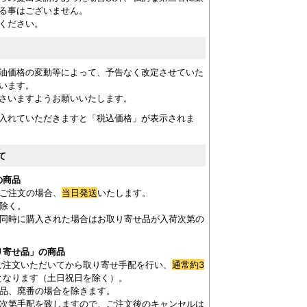
る事はございません。
ください。
油価格の変動等によって、予告なく改定させていた
います。
さいますようお願いいたします。
入れていただきますと「税込価格」が表示されま
て
の商品
ご注文の場合、
当日発送
いたします。
を除く。
を同時に購入された場合はお取り寄せ品が入荷次第の
。
り寄せ品」の商品
ご注文いただいてから取り寄せ手配を行い、
通常約3
となります（土日祝日を除く）。
欠品、廃番の場合を除きます。
き次第手配を致しますので、ご注文後のキャンセルは