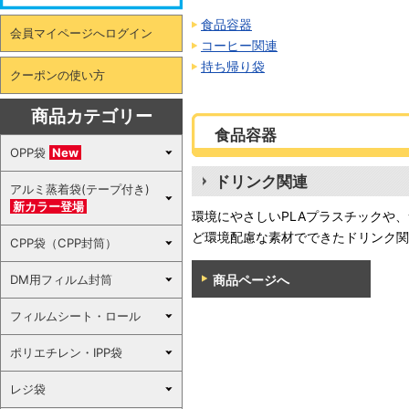
食品容器
会員マイページへログイン
コーヒー関連
持ち帰り袋
クーポンの使い方
商品カテゴリー
食品容器
OPP袋
New
ドリンク関連
アルミ蒸着袋(テープ付き)
新カラー登場
環境にやさしいPLAプラスチックや
ど環境配慮な素材でできたドリンク関
CPP袋（CPP封筒）
DM用フィルム封筒
商品ページへ
フィルムシート・ロール
ポリエチレン・IPP袋
レジ袋