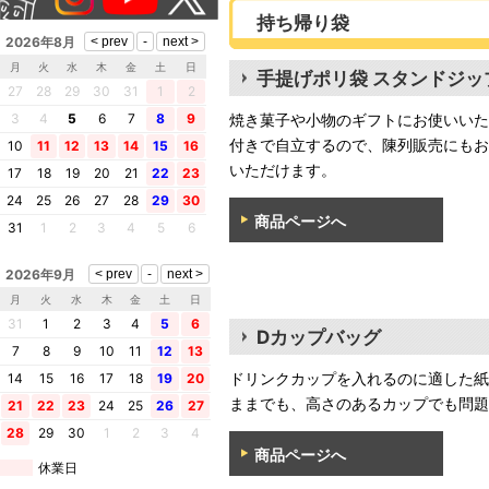
持ち帰り袋
2026年8月
月
火
水
木
金
土
日
手提げポリ袋 スタンドジッ
27
28
29
30
31
1
2
焼き菓子や小物のギフトにお使いいた
3
4
5
6
7
8
9
付きで自立するので、陳列販売にもお
10
11
12
13
14
15
16
いただけます。
17
18
19
20
21
22
23
24
25
26
27
28
29
30
商品ページへ
31
1
2
3
4
5
6
2026年9月
月
火
水
木
金
土
日
31
1
2
3
4
5
6
Dカップバッグ
7
8
9
10
11
12
13
ドリンクカップを入れるのに適した紙
14
15
16
17
18
19
20
ままでも、高さのあるカップでも問題
21
22
23
24
25
26
27
28
29
30
1
2
3
4
商品ページへ
休業日