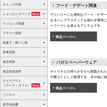
チャック付袋
フード・デザート関連
ショッピングバッグ
New
デリバリーにも便利なフード・デザー
なるべくプラスチックを使わず環境に
ラッピング関連
ーフードにも使えるアイテムです。
フラワー資材
商品ページへ
焼菓子・製パン袋
青果用袋
食品用袋
バガスペーパーウェア
食品包装資材
サトウキビの搾りかすから精製された
可燃ゴミとして処理でき、水や油に強
テイクアウト
（フード・カフェ）
New
商品ページへ
シーラー
真空包装機