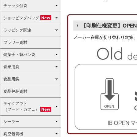
チャック付袋
ショッピングバッグ
New
【印刷仕様変更】OPENマ
ラッピング関連
メーカー在庫が切り替わり次第、
フラワー資材
焼菓子・製パン袋
青果用袋
食品用袋
食品包装資材
テイクアウト
（フード・カフェ）
New
シーラー
真空包装機