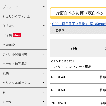
プラジェット
片面白ベタ封筒（表白ベタ
シュリンクフィルム
CPP（厚手冊子＜重量＞ 厚み5mm
保冷資材
OPP
ゴミ袋
New
不織布袋
品番
アパレル関連資材
OP4-110155T01
ホテル・施設用品
-
（ハガキ ポストカード用袋）
紙袋
N3-OP401T
長形
クリスタルボックス
N3-OP501T
長形
箱
シール
Y0-OP401T
洋形