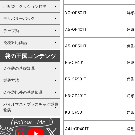
宅配袋・クッション封筒
Y0-OP501T
洋形
デリバリーパック
A5-OP401T
角形
テープ類
免税対応商品
A5-OP501T
角形
袋の王国コンテンツ
B5-OP401T
角形
OPP袋の基礎知識
B5-OP501T
角形
製袋方法
OPP袋以外の基礎知識
K3-OP401T
角形
バイオマスとプラスチック製買
物袋
K3-OP501T
角形
A4J-OP401T
角型