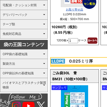
セン配合
宅配袋・クッション封筒
お取り寄せ品
LLDPE 0.020mm
デリバリーパック
横x縦：500×700 mm
テープ類
10260円（税別）
1
（8.55 円/枚）
（8
免税対応商品
1200枚×
ケース
袋の王国コンテンツ
OPP袋の基礎知識
LLDPE
0.025ミリ厚
製袋方法
ごみ袋30L 青
ご
OPP袋以外の基礎知識
BM31（10枚×100冊）
B
バイオマスとプラスチック製買
物袋
サンプル可
サ