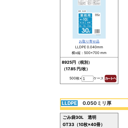
お取り寄せ品
LLDPE 0.040mm
横x縦：500×700 mm
8925円（税別）
（17.85 円/枚）
500枚×
ケース
LLDPE
0.050ミリ厚
ごみ袋30L 透明
GT33（10枚×40冊）