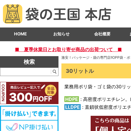
HOME
お知らせ
会社概要
■ 夏季休業日とお取り寄せ商品の出荷ついて ■
激安！パッケージ・袋の専門店!!OPP袋・
検索
30リットル
業務用ポリ袋・ゴミ袋の30リッ
HDPE
: 高密度ポリエチレン
LLDPE
: 直鎖状低密度ポリエ