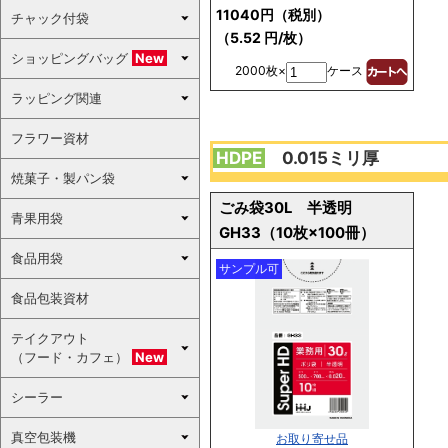
11040円（税別）
チャック付袋
（5.52 円/枚）
ショッピングバッグ
New
2000枚×
ケース
ラッピング関連
フラワー資材
HDPE
0.015ミリ厚
焼菓子・製パン袋
ごみ袋30L 半透明
青果用袋
GH33（10枚×100冊）
食品用袋
サンプル可
食品包装資材
テイクアウト
（フード・カフェ）
New
シーラー
真空包装機
お取り寄せ品