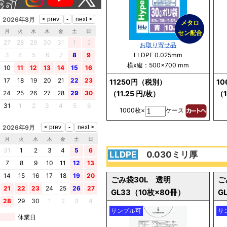
2026年8月
メタロ
月
火
水
木
金
土
日
セン配合
27
28
29
30
31
1
2
お取り寄せ品
3
4
5
6
7
8
9
LLDPE 0.025mm
横x縦：500×700 mm
10
11
12
13
14
15
16
17
18
19
20
21
22
23
11250円（税別）
1
24
25
26
27
28
29
30
（11.25 円/枚）
（1
31
1
2
3
4
5
6
1000枚×
ケース
2026年9月
月
火
水
木
金
土
日
31
1
2
3
4
5
6
LLDPE
0.030ミリ厚
7
8
9
10
11
12
13
14
15
16
17
18
19
20
ごみ袋30L 透明
ご
21
22
23
24
25
26
27
GL33（10枚×80冊）
G
28
29
30
1
2
3
4
サンプル可
サ
休業日