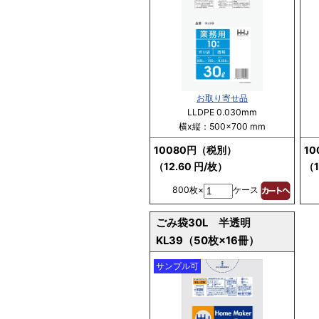
お取り寄せ品
LLDPE 0.030mm
横x縦：500×700 mm
10080円（税別）
1
（12.60 円/枚）
（1
800枚×
ケース
ごみ袋30L 半透明
KL39（50枚×16冊）
サンプル可