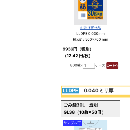
お取り寄せ品
LLDPE 0.030mm
横x縦：500×700 mm
9936円（税別）
（12.42 円/枚）
800枚×
ケース
LLDPE
0.040ミリ厚
ごみ袋30L 透明
GL38（10枚×50冊）
サンプル可