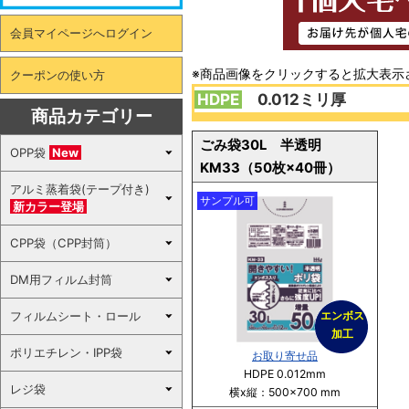
会員マイページへログイン
※商品画像をクリックすると拡大表示
クーポンの使い方
HDPE
0.012ミリ厚
商品カテゴリー
ごみ袋30L 半透明
OPP袋
New
KM33（50枚×40冊）
アルミ蒸着袋(テープ付き)
サンプル可
新カラー登場
CPP袋（CPP封筒）
DM用フィルム封筒
フィルムシート・ロール
エンボス
加工
ポリエチレン・IPP袋
お取り寄せ品
HDPE 0.012mm
レジ袋
横x縦：500×700 mm