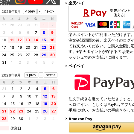
楽天ペイ
2026年8月
月
火
水
木
金
土
日
27
28
29
30
31
1
2
3
4
5
6
7
8
9
楽天ポイントがご利用いただけます
注文確認画面の後、楽天ペイのログイ
10
11
12
13
14
15
16
てお支払いください。ご購入金額に
17
18
19
20
21
22
23
す。※楽天ポイントが貯まるのは楽天
24
25
26
27
28
29
30
ャッシュでのお支払いに限ります。
31
1
2
3
4
5
6
ペイペイ
2026年9月
月
火
水
木
金
土
日
31
1
2
3
4
5
6
7
8
9
10
11
12
13
注文手続きを進めていただきますと、注
14
15
16
17
18
19
20
へログイン、もしくはPayPayアプ
手順に従い、お支払いの手続きをし
21
22
23
24
25
26
27
Amazon Pay
28
29
30
1
2
3
4
休業日