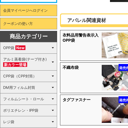
会員マイページへログイン
アパレル関連資材
クーポンの使い方
衣料品用警告表示入
商品カテゴリー
OPP袋
OPP袋
New
アルミ蒸着袋(テープ付き)
新カラー登場
不織布袋
発売
CPP袋（CPP封筒）
DM用フィルム封筒
フィルムシート・ロール
タグファスナー
発売
ポリエチレン・IPP袋
レジ袋