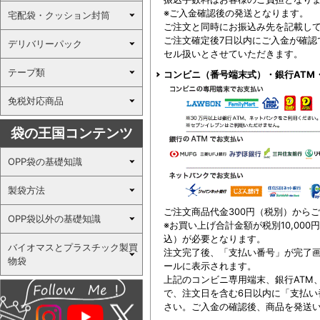
※ご入金確認後の発送となります。
宅配袋・クッション封筒
ご注文と同時にお振込み先を記載し
ご注文確定後7日以内にご入金が確認
デリバリーパック
セル扱いとさせていただきます。
テープ類
コンビニ（番号端末式）・銀行ATM
免税対応商品
袋の王国コンテンツ
OPP袋の基礎知識
製袋方法
ご注文商品代金300円（税別）から
OPP袋以外の基礎知識
※お買い上げ合計金額が税別10,000
込）が必要となります。
バイオマスとプラスチック製買
注文完了後、「支払い番号」が完了
物袋
ールに表示されます。
上記のコンビニ専用端末、銀行ATM
で、注文日を含む6日以内に「支払い
さい。ご入金の確認後、商品を発送