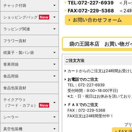
TEL:072-227-6939
＜月~金
チャック付袋
FAX:072-229-5368
＜24
ショッピングバッグ
New
ラッピング関連
フラワー資材
袋の王国本店 お買い物ガ
焼菓子・製パン袋
ご注文方法
青果用袋
カートからのご注文は24時間お受け
食品用袋
お電話でのご注文
TEL：072-227-6939
食品包装資材
受付時間：9:00~18:00(平日)
※土・日・祝日はお休みを頂いており
テイクアウト
ＦＡＸでのご注文
（フード・カフェ）
New
FAX：072-229-5368
FAX注文は24時間受付中！
シーラー
プリ
真空包装機