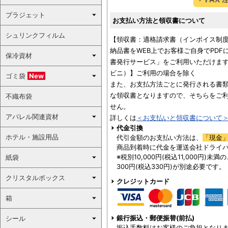
プラジェット
お支払い方法と領収書について
シュリンクフィルム
【領収書：適格請求書（インボイス制
納品書をWEB上でお客様ご自身でPD
保冷資材
書発行サービス」をご利用いただけます
ビニ）】ご利用の場合を除く
ゴミ袋
New
また、お支払方法ごとに発行される書
な領収書となりますので、そちらをご
不織布袋
せん。
アパレル関連資材
詳しくは
＜お支払いと領収書について
代金引換
ホテル・施設用品
代引金額のお支払い方法は、
「現金
商品到着時に代金を運送会社ドライ
※税別10,000円(税込11,000円)
紙袋
300円(税込330円)が別途必要です。
クリスタルボックス
クレジットカード
箱
銀行振込・郵便振替(前払)
シール
振込手数料はお客様のご負担となり