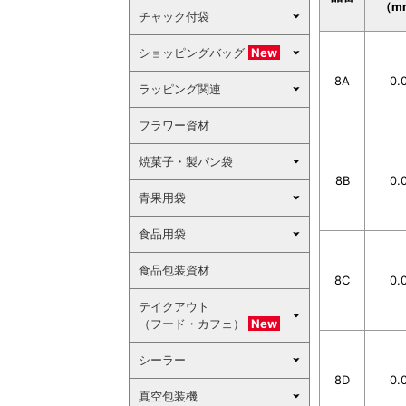
（m
チャック付袋
ショッピングバッグ
New
8A
0.
ラッピング関連
フラワー資材
焼菓子・製パン袋
8B
0.
青果用袋
食品用袋
食品包装資材
8C
0.
テイクアウト
（フード・カフェ）
New
シーラー
8D
0.
真空包装機