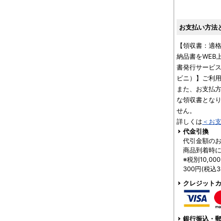
お支払い方法
【領収書：適
納品書をWEB
書発行サービス
ビニ）】ご利
また、お支払
な領収書とな
せん。
詳しくは
＜お
代金引換
代引金額の
商品到着時
※税別10,0
300円(税込
クレジット
銀行振込・郵