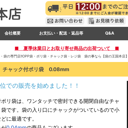
会社概要
お支払い・配送・返品等
Q&A
■ 夏季休業日とお取り寄せ商品の出荷ついて ■
・袋の専門店!!OPP袋・ポリ袋・チャック袋・レジ袋 袋の事なら【袋の王国本店】
チャック付ポリ袋 0.08mm
単位での販売を始めました！！
付ポリ袋は、ワンタッチで密封できる開閉自由なチャ
リ袋です。袋の入り口にチャックがついているので小
などに最適です。
みが
0.04mm
の商品もございます。