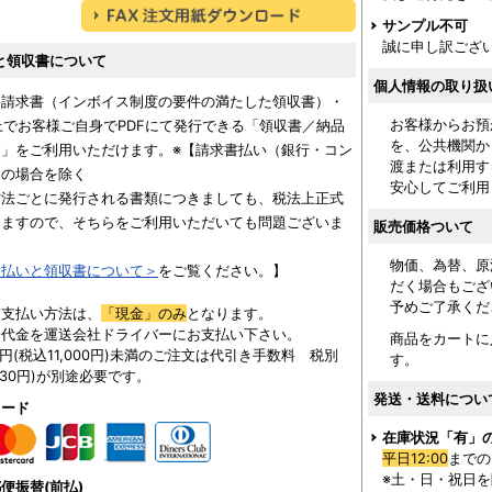
サンプル不可
誠に申し訳ござ
と領収書について
個人情報の取り扱
格請求書（インボイス制度の要件の満たした領収書）・
お客様からお預
上でお客様ご自身でPDFにて発行できる「領収書／納品
を、公共機関か
」をご利用いただけます。※【請求書払い（銀行・コン
渡または利用す
用の場合を除く
安心してご利用
方法ごとに発行される書類につきましても、税法上正式
りますので、そちらをご利用いただいても問題ございま
販売価格ついて
物価、為替、原
支払いと領収書について＞
をご覧ください。】
だく場合もござ
予めご了承くだ
お支払い方法は、
「現金」のみ
となります。
に代金を運送会社ドライバーにお支払い下さい。
商品をカートに
00円(税込11,000円)未満のご注文は代引き手数料 税別
す。
330円)が別途必要です。
発送・送料につい
カード
在庫状況「有」
平日12:00
までの
※土・日・祝日
便振替(前払)