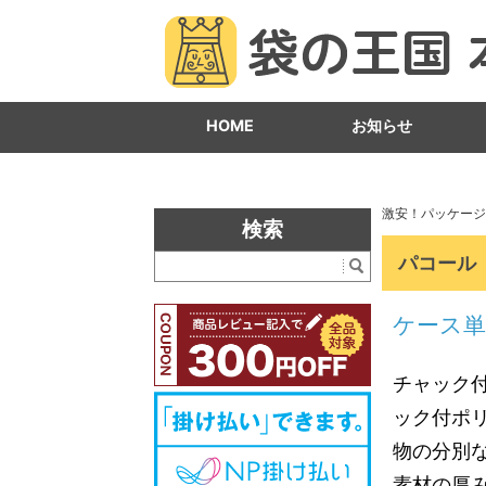
HOME
お知らせ
激安！パッケージ
検索
パコール 
ケース
チャック
ック付ポ
物の分別
素材の厚