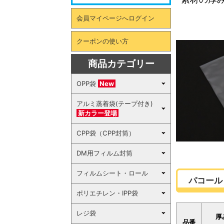
会員マイページへログイン
クーポンの使い方
商品カテゴリー
OPP袋
New
アルミ蒸着袋(テープ付き)
新カラー登場
CPP袋（CPP封筒）
DM用フィルム封筒
フィルムシート・ロール
パコール
ポリエチレン・IPP袋
レジ袋
厚
品番