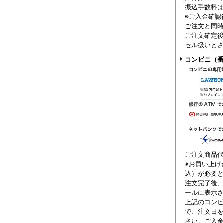
振込手数料
※ご入金確認
ご注文と同
ご注文確定後
セル扱いと
コンビニ（番
ご注文商品代
※お買い上げ
込）が必要
注文完了後
ールに表示
上記のコンビ
で、注文日
さい。ご入