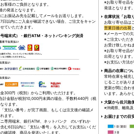
※お取り寄せ品
はお客様のご負担となります。
発送となります
後の発送となります。
時にお振込み先を記載してメールをお送りします。
在庫状況「お取
7日以内にご入金が確認できない場合、ご注文をキャン
お取り寄せ品は
させていただきます。
営業日後の出荷
※メーカーでの
号端末式）・銀行ATM・ネットバンキング決済
※ご注文いただ
お受け致しかね
※お取り寄せ品
出荷となります
※お支払い方法
商品の在庫につ
常時在庫を補充
じることがあり
更新が間に合わ
金300円（税別）からご利用いただけます。
います。あらか
合計金額が税別10,000円未満の場合、手数料440円（税
大阪から佐川急
となります。
※沖縄県、離島
、「支払い番号」が完了画面、もしくは注文後の確認メ
されます。
お届けまでの目
ニ専用端末、銀行ATM、ネットバンク のいずれか
を含む6日以内に「支払い番号」を入力してお支払いくだ
金の確認後、商品を発送いたします。