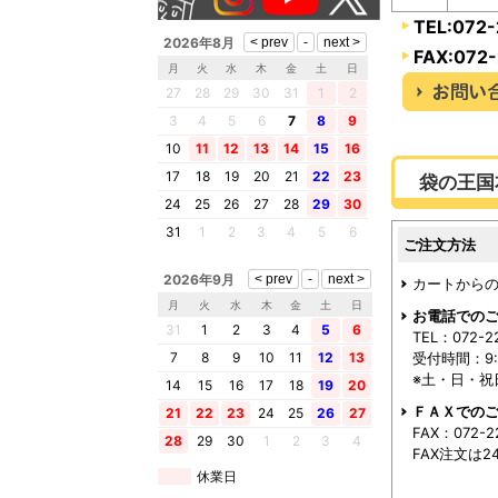
TEL:072
2026年8月
FAX:072
月
火
水
木
金
土
日
27
28
29
30
31
1
2
3
4
5
6
7
8
9
10
11
12
13
14
15
16
17
18
19
20
21
22
23
袋の王国
24
25
26
27
28
29
30
31
1
2
3
4
5
6
ご注文方法
2026年9月
カートからの
月
火
水
木
金
土
日
お電話での
31
1
2
3
4
5
6
TEL：072-2
受付時間：9:0
7
8
9
10
11
12
13
※土・日・祝
14
15
16
17
18
19
20
ＦＡＸでの
21
22
23
24
25
26
27
FAX：072-2
28
29
30
1
2
3
4
FAX注文は
休業日