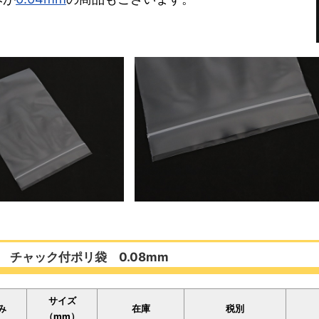
 チャック付ポリ袋 0.08mm
サイズ
み
在庫
税別
（mm）