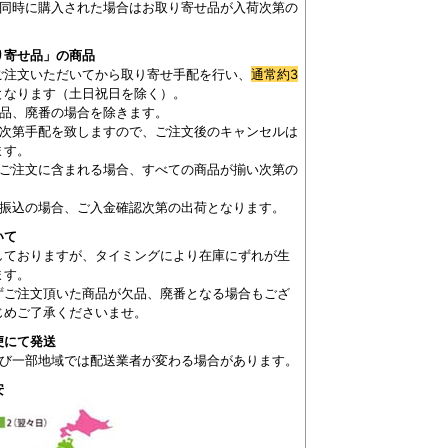
を同時に購入された場合はお取り寄せ品が入荷次第の
。
り寄せ品」の商品
ご注文いただいてから取り寄せ手配を行い、
通常約3
となります（土日祝日を除く）。
欠品、廃番の場合を除きます。
き次第手配を致しますので、ご注文後のキャンセルは
ます。
がご注文に含まれる場合、すべての商品が揃い次第の
。
が振込の場合、ご入金確認次第の出荷となります。
いて
しておりますが、タイミングにより在庫にずれが生
ます。
ずご注文頂いた商品が欠品、廃番となる場合もござ
じめご了承くださいませ。
便にて発送
及び一部地域では配送業者が変わる場合があります。
安