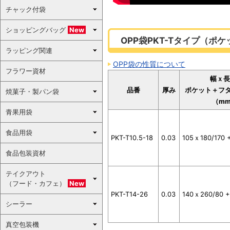
チャック付袋
ショッピングバッグ
New
OPP袋PKT-Tタイプ（ポ
ラッピング関連
OPP袋の性質について
フラワー資材
幅ｘ長
品番
厚み
ポケット＋フ
焼菓子・製パン袋
（m
青果用袋
食品用袋
PKT-T10.5-18
0.03
105ｘ180/170 
食品包装資材
テイクアウト
（フード・カフェ）
New
PKT-T14-26
0.03
140ｘ260/80 +
シーラー
真空包装機