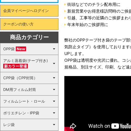
街頭などでのチラシ配布用に
会員マイページへログイン
新規営業やお得意様訪問時のご挨
引越、工事等の近隣のご挨拶まわ
クーポンの使い方
年末年始のご挨拶用に
商品カテゴリー
弊社のOPPテープ付き袋のテープ
気防止タイプ）を使用しております
OPP袋
New
UPします。
OPP袋は透明度や光沢に優れ、コ
アルミ蒸着袋(テープ付き)
新カラー登場
規格品、別注サイズ、印刷、など遠
CPP袋（CPP封筒）
DM用フィルム封筒
フィルムシート・ロール
ポリエチレン・IPP袋
レジ袋