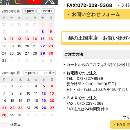
FAX:072-229-5368
＜24
2026年8月
月
火
水
木
金
土
日
27
28
29
30
31
1
2
3
4
5
6
7
8
9
袋の王国本店 お買い物ガ
10
11
12
13
14
15
16
17
18
19
20
21
22
23
24
25
26
27
28
29
30
ご注文方法
31
1
2
3
4
5
6
カートからのご注文は24時間お受け
お電話でのご注文
2026年9月
TEL：072-227-6939
月
火
水
木
金
土
日
受付時間：9:00~18:00(平日)
31
1
2
3
4
5
6
※土・日・祝日はお休みを頂いており
7
8
9
10
11
12
13
ＦＡＸでのご注文
14
15
16
17
18
19
20
FAX：072-229-5368
21
22
23
24
25
26
27
FAX注文は24時間受付中！
28
29
30
1
2
3
4
プリ
休業日