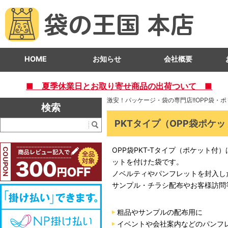
HOME
お知らせ
会社概要
■ 夏季休業日とお取り寄せ商品の出荷ついて ■
激安！パッケージ・袋の専門店!!OPP袋・
検索
PKTタイプ（OPP袋ポケ
OPP袋PKT-Tタイプ（ポケット
ットを付けた袋です。
ノベルティやパンフレットを封入し
サンプル・チラシ配布やお客様訪問
粗品やサンプルの配布用に
イベントや会社案内などのパンフ